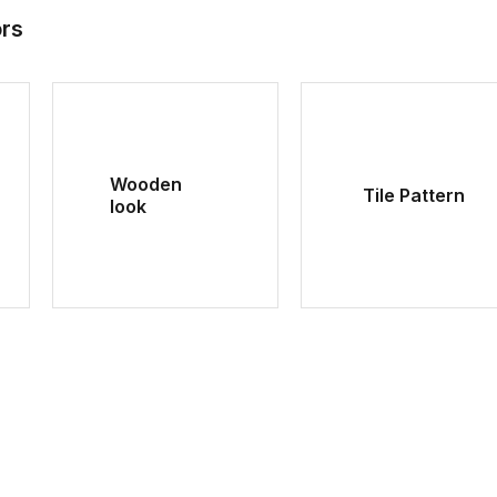
ors
Wooden
Tile Pattern
look