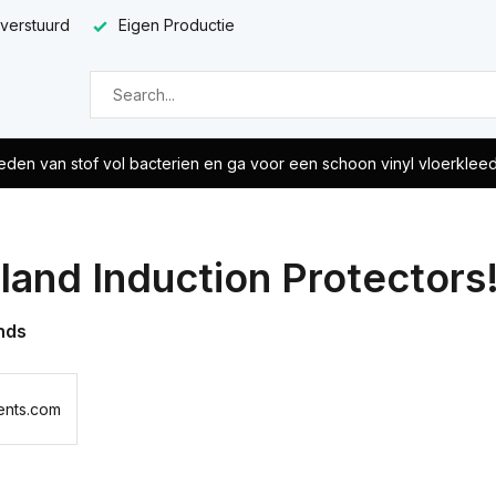
 verstuurd
Eigen Productie
eden van stof vol bacterien en ga voor een schoon vinyl vloerklee
land Induction Protectors
nds
ents.com