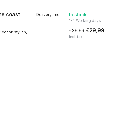
the coast
In stock
Deliverytime
1-4 Working days
€29,99
€39,99
coast: stylish,
Incl. tax