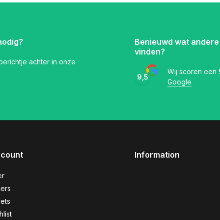
nodig?
Benieuwd wat andere
vinden?
 berichtje achter in onze
Wij scoren een
9,5
Google
ccount
Information
er
ers
kets
list