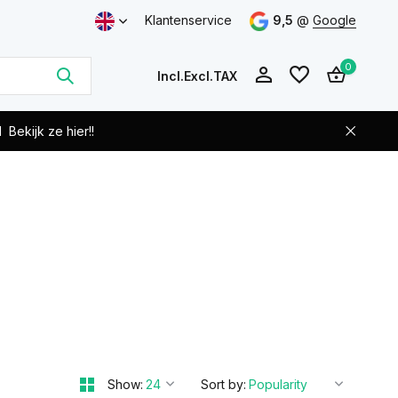
Klantenservice
9,5
@
Google
0
Incl.
Excl.
TAX
d
Bekijk ze hier!!
!
Create an account
Create an account
Show:
Sort by: