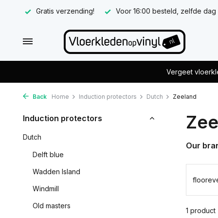
Gratis verzending!
Voor 16:00 besteld, zelfde dag
Vergeet vloerkl
Back
Home
Induction protectors
Dutch
Zeeland
Zee
Induction protectors
Dutch
Our bra
Delft blue
Wadden Island
floorev
Windmill
Old masters
1 product