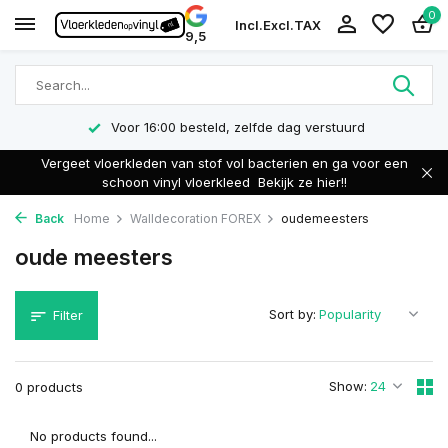
0
Incl.
Excl.
TAX
9,5
Voor 16:00 besteld, zelfde dag verstuurd
Vergeet vloerkleden van stof vol bacterien en ga voor een
schoon vinyl vloerkleed
Bekijk ze hier!!
Back
Home
Walldecoration FOREX
oudemeesters
oude meesters
Sort by:
Filter
Show:
0 products
No products found...