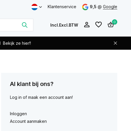
Klantenservice
9,5
@
Google
0
Incl.
Excl.
BTW
d
Bekijk ze hier!!
Account
Account
aanmaken
Al klant bij ons?
aanmaken
Log in of maak een account aan!
Inloggen
Account aanmaken