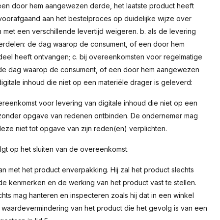
een door hem aangewezen derde, het laatste product heeft
voorafgaand aan het bestelproces op duidelijke wijze over
et een verschillende levertijd weigeren. b. als de levering
nderdelen: de dag waarop de consument, of een door hem
deel heeft ontvangen; c. bij overeenkomsten voor regelmatige
 de dag waarop de consument, of een door hem aangewezen
igitale inhoud die niet op een materiële drager is geleverd:
eenkomst voor levering van digitale inhoud die niet op een
n zonder opgave van redenen ontbinden. De ondernemer mag
ze niet tot opgave van zijn reden(en) verplichten.
lgt op het sluiten van de overeenkomst.
n met het product enverpakking. Hij zal het product slechts
de kenmerken en de werking van het product vast te stellen.
chts mag hanteren en inspecteren zoals hij dat in een winkel
 waardevermindering van het product die het gevolg is van een