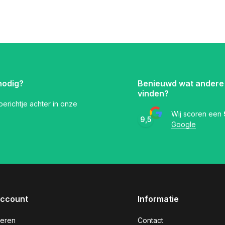
nodig?
Benieuwd wat andere
vinden?
 berichtje achter in onze
Wij scoren een
9,5
Google
account
Informatie
reren
Contact