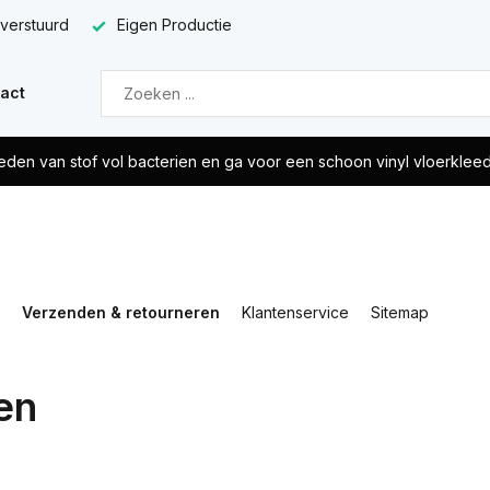
 verstuurd
Eigen Productie
act
eden van stof vol bacterien en ga voor een schoon vinyl vloerklee
Verzenden & retourneren
Klantenservice
Sitemap
en