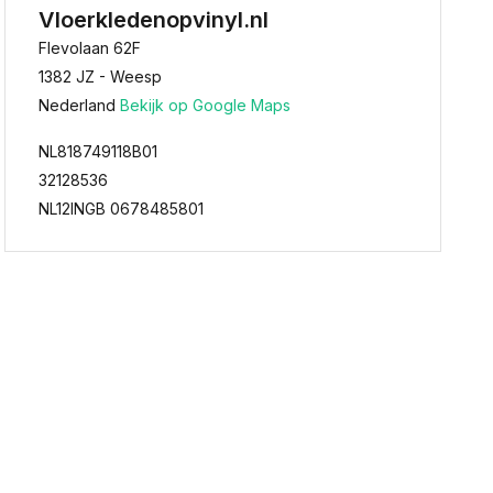
Vloerkledenopvinyl.nl
Flevolaan 62F
1382 JZ - Weesp
Nederland
Bekijk op Google Maps
NL818749118B01
32128536
NL12INGB 0678485801