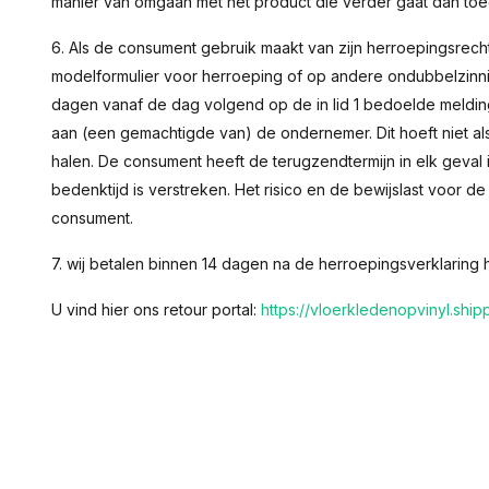
manier van omgaan met het product die verder gaat dan toege
6. Als de consument gebruik maakt van zijn herroepingsrecht
modelformulier voor herroeping of op andere ondubbelzinni
dagen vanaf de dag volgend op de in lid 1 bedoelde melding
aan (een gemachtigde van) de ondernemer. Dit hoeft niet a
halen. De consument heeft de terugzendtermijn in elk geval 
bedenktijd is verstreken. Het risico en de bewijslast voor de 
consument.
7. wij betalen binnen 14 dagen na de herroepingsverklaring
U vind hier ons retour portal:
https://vloerkledenopvinyl.ship