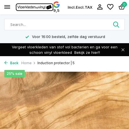
0
Incl.
Excl.
TAX
9,5
Voor 16:00 besteld, zelfde dag verstuurd
Vergeet vloerkleden van stof vol bacterien en ga voor een
schoon vinyl vloerkleed
Bekijk ze hier!!
Back
Home
Induction protector | 5
25% sale