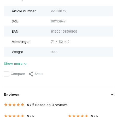
Article number
vv001072
SKU
001109vv
EAN
6150545856809
Afmetingen
71 x 52 x 0
Weight
1000
Show more
Compare
Share
Reviews
5
/
Based on 3 reviews
5
5
/
5
/
5
5