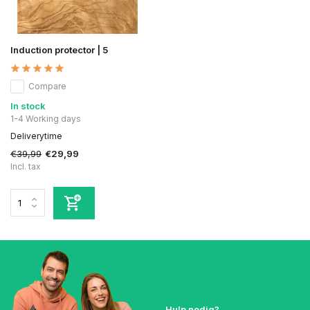
Induction protector | 5
Compare
In stock
1-4 Working days
Deliverytime
€39,99
€29,99
Incl. tax
Hulp nodig?