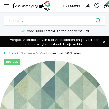
Incl.
Excl.
MWST.
9,5
Voor 16:00 besteld, zelfde dag verstuurd
Vergeet vloerkleden van stof vol bacterien en ga voor een
schoon vinyl vloerkleed
Bekijk ze hier!!
Zurück
Startseite
Vinylboden rund | 50 Shades of...
10% sale