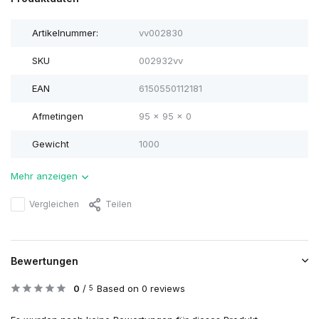
Artikelnummer:
vv002830
SKU
002932vv
EAN
6150550112181
Afmetingen
95 x 95 x 0
Gewicht
1000
Mehr anzeigen
Vergleichen
Teilen
Bewertungen
0
/
Based on 0 reviews
5