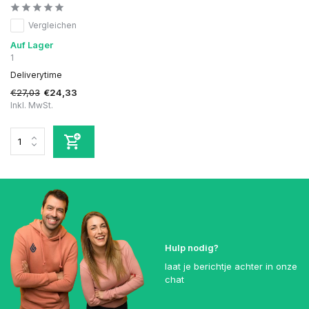
Vergleichen
Auf Lager
1
Deliverytime
€27,03
€24,33
Inkl. MwSt.
Hulp nodig?
laat je berichtje achter in onze
chat