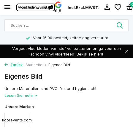
Incl.
Excl.
MWST.
9,5
Voor 16:00 besteld, zelfde dag verstuurd
Vergeet vloerkleden van stof vol bacterien en ga voor een
schoon vinyl vloerkleed
Bekijk ze hier!!
Zurück
Startseite
Eigenes Bild
Eigenes Bild
Unsere Materialien sind PVC-frei und hygienisch!
Lesen Sie mehr
Unsere Marken
floorevents.com