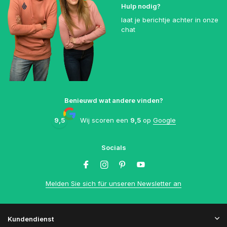
Hulp nodig?
laat je berichtje achter in onze
chat
Benieuwd wat andere vinden?
9,5
Wij scoren een
9,5
op
Google
Socials
Melden Sie sich für unseren Newsletter an
Kundendienst