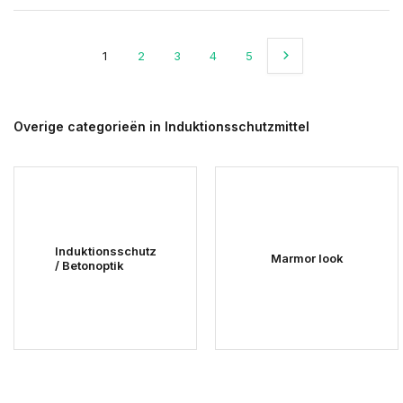
1
2
3
4
5
Overige categorieën in Induktionsschutzmittel
Induktionsschutz
Marmor look
/ Betonoptik