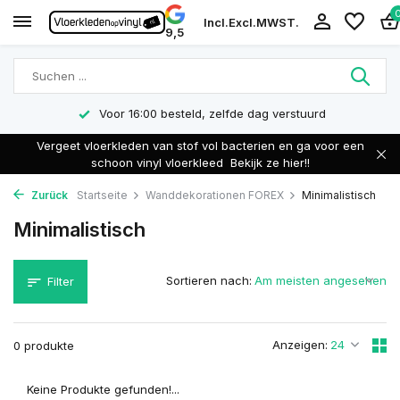
Incl.
Excl.
MWST.
9,5
Voor 16:00 besteld, zelfde dag verstuurd
Vergeet vloerkleden van stof vol bacterien en ga voor een
schoon vinyl vloerkleed
Bekijk ze hier!!
Zurück
Startseite
Wanddekorationen FOREX
Minimalistisch
Minimalistisch
Sortieren nach:
Filter
Anzeigen:
0 produkte
Keine Produkte gefunden!...