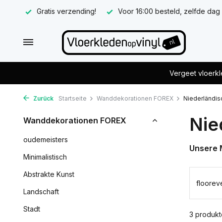
Gratis verzending!
Voor 16:00 besteld, zelfde dag
Vergeet vloerkl
Zurück
Startseite
Wanddekorationen FOREX
Niederländis
Nie
Wanddekorationen FOREX
oudemeisters
Unsere 
Minimalistisch
Abstrakte Kunst
floorev
Landschaft
Stadt
3 produkt