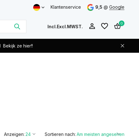
Klantenservice
9,5
@
Google
0
Incl.
Excl.
MWST.
d
Bekijk ze hier!!
Benutzerkonto
Benutzerkonto
anlegen
anlegen
Anzeigen:
Sortieren nach: