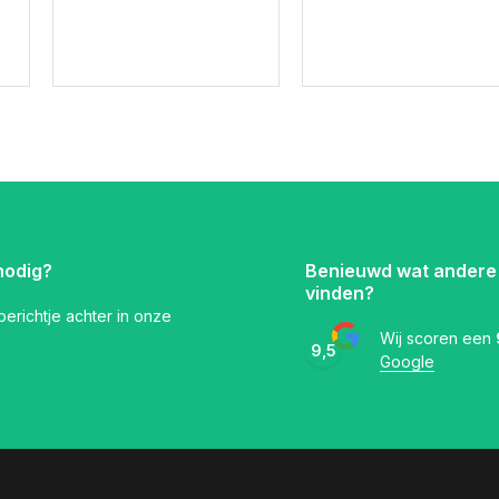
nodig?
Benieuwd wat andere
vinden?
 berichtje achter in onze
Wij scoren een
9,5
Google