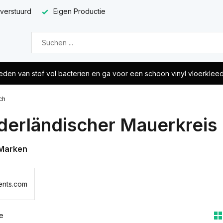
 verstuurd
Eigen Productie
eden van stof vol bacterien en ga voor een schoon vinyl vloerklee
ch
derländischer Mauerkreis
Marken
ents.com
e