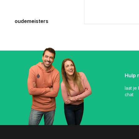
oudemeisters
Hulp 
laat je
chat