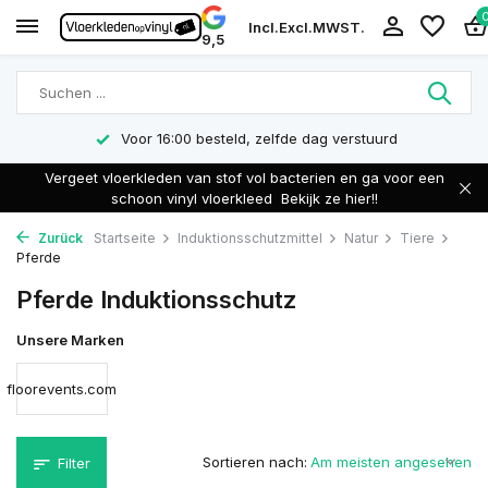
Incl.
Excl.
MWST.
9,5
Voor 16:00 besteld, zelfde dag verstuurd
Vergeet vloerkleden van stof vol bacterien en ga voor een
schoon vinyl vloerkleed
Bekijk ze hier!!
Zurück
Startseite
Induktionsschutzmittel
Natur
Tiere
Pferde
Pferde Induktionsschutz
Unsere Marken
floorevents.com
Sortieren nach:
Filter