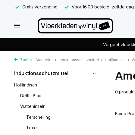
Gratis verzending!
Voor 16:00 besteld, zelfde dag
Vergeet vloerkl
Zurück
Startseite
Induktionsschutzmittel
Holländisch
W
Ame
Induktionsschutzmittel
Holländisch
0 produk
Delfts Blau
Watteninseln
Keine Pro
Terschelling
Texel