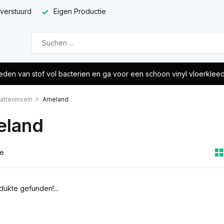
 verstuurd
Eigen Productie
eden van stof vol bacterien en ga voor een schoon vinyl vloerklee
atteninseln
Ameland
land
te
dukte gefunden!...