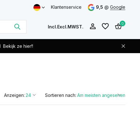
Klantenservice
9,5
@
Google
0
Incl.
Excl.
MWST.
d
Bekijk ze hier!!
Benutzerkonto
Benutzerkonto
anlegen
anlegen
Anzeigen:
Sortieren nach: