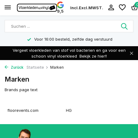
Incl.
Excl.
MWST.
9,5
Voor 16:00 besteld, zelfde dag verstuurd
Vergeet vloerkleden van stof vol bacterien en ga voor een
schoon vinyl vloerkleed
Bekijk ze hier!!
Zurück
Startseite
Marken
Marken
Brands page text
floorevents.com
HG