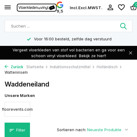
Incl.
Excl.
MWST.
9,5
Voor 16:00 besteld, zelfde dag verstuurd
Vergeet vloerkleden van stof vol bacterien en ga voor een
schoon vinyl vloerkleed
Bekijk ze hier!!
Zurück
Startseite
Induktionsschutzmittel
Holländisch
Watteninseln
Waddeneiland
Unsere Marken
floorevents.com
Sortieren nach:
Filter