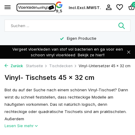
Incl.
Excl.
MWST.
9,5
Eigen Productie
Vergeet vloerkleden van stof vol bacterien en ga voor een
schoon vinyl vloerkleed
Bekijk ze hier!!
Zurück
Startseite
Tischdecken
Vinyl-Untersetzer 45 x 32 cm
Vinyl- Tischsets 45 x 32 cm
Bist du auf der Suche nach einem schönen Vinyl-Tischset? Dann
wirst du schnell feststellen, dass rechteckige Modelle am
häufigsten vorkommen. Das ist natürlich logisch, denn
rechteckige oder quadratische Tischsets sind am praktischsten.
Außerdem
Lesen Sie mehr