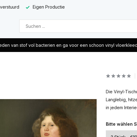
 verstuurd
Eigen Productie
eden van stof vol bacterien en ga voor een schoon vinyl vloerklee
Die Vinyl-Tisch
Langlebig, hitz
in jedem Interie
Bitte wählen S