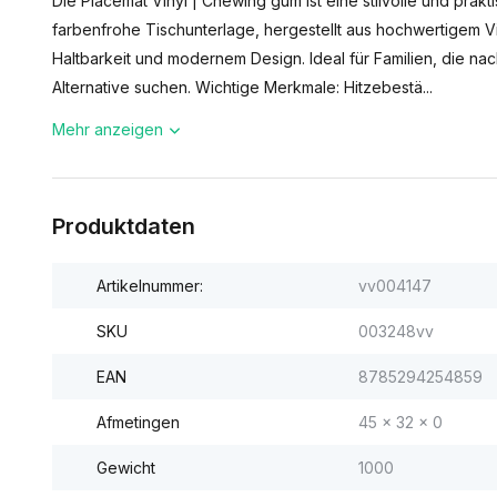
Die Placemat Vinyl | Chewing gum ist eine stilvolle und prak
farbenfrohe Tischunterlage, hergestellt aus hochwertigem Vi
Haltbarkeit und modernem Design. Ideal für Familien, die na
Alternative suchen. Wichtige Merkmale: Hitzebestä...
Mehr anzeigen
Produktdaten
Artikelnummer:
vv004147
SKU
003248vv
EAN
8785294254859
Afmetingen
45 x 32 x 0
Gewicht
1000