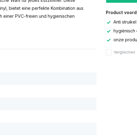
tische Wahl für jedes Esszimmer. Diese
nyl, bietet eine perfekte Kombination aus
Product voord
ch einer PVC-freien und hygienischen
Anti struikel
hygiënisch 
onze produc
Vergleichen