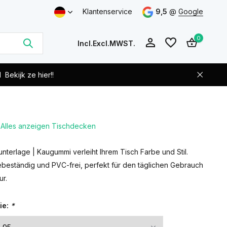
Klantenservice
9,5
@
Google
0
Incl.
Excl.
MWST.
d
Bekijk ze hier!!
Alles anzeigen Tischdecken
Benutzerkonto
Benutzerkonto
anlegen
anlegen
unterlage | Kaugummi verleiht Ihrem Tisch Farbe und Stil.
ebeständig und PVC-frei, perfekt für den täglichen Gebrauch
ur.
ie:
*