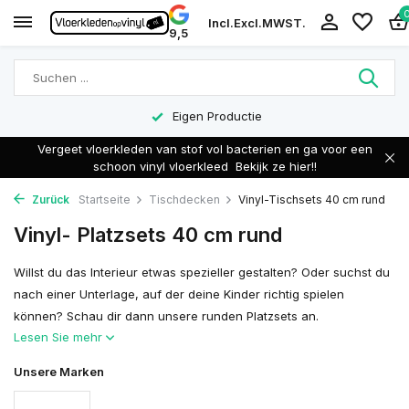
Incl.
Excl.
MWST.
9,5
Eigen Productie
Vergeet vloerkleden van stof vol bacterien en ga voor een
schoon vinyl vloerkleed
Bekijk ze hier!!
Zurück
Startseite
Tischdecken
Vinyl-Tischsets 40 cm rund
Vinyl- Platzsets 40 cm rund
Willst du das Interieur etwas spezieller gestalten? Oder suchst du
nach einer Unterlage, auf der deine Kinder richtig spielen
können? Schau dir dann unsere runden Platzsets an.
Lesen Sie mehr
Unsere Marken