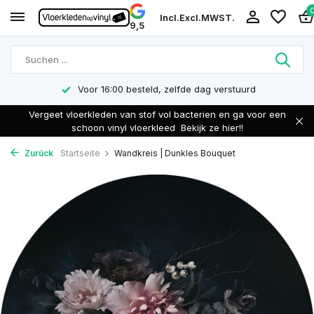
Incl.
Excl.
MWST.
9,5
Voor 16:00 besteld, zelfde dag verstuurd
Vergeet vloerkleden van stof vol bacterien en ga voor een
schoon vinyl vloerkleed
Bekijk ze hier!!
Zurück
Startseite
Wandkreis | Dunkles Bouquet