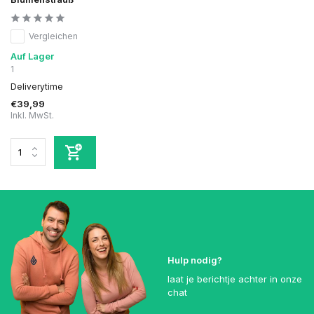
Vergleichen
Auf Lager
1
Deliverytime
€39,99
Inkl. MwSt.
Hulp nodig?
laat je berichtje achter in onze
chat