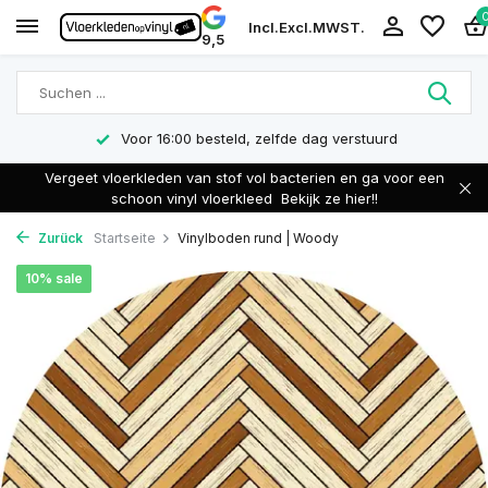
Incl.
Excl.
MWST.
9,5
Voor 16:00 besteld, zelfde dag verstuurd
Vergeet vloerkleden van stof vol bacterien en ga voor een
schoon vinyl vloerkleed
Bekijk ze hier!!
Zurück
Startseite
Vinylboden rund | Woody
10% sale