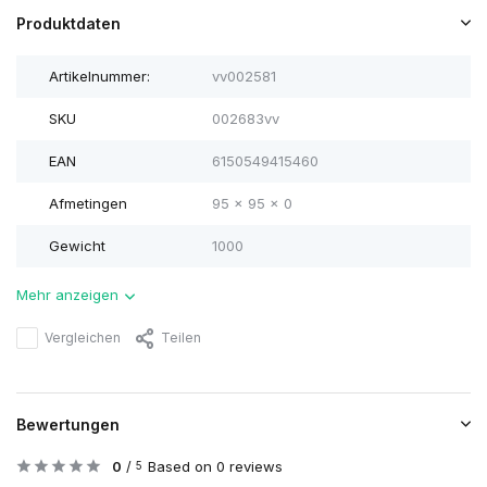
Produktdaten
Artikelnummer:
vv002581
SKU
002683vv
EAN
6150549415460
Afmetingen
95 x 95 x 0
Gewicht
1000
Mehr anzeigen
Vergleichen
Teilen
Bewertungen
0
/
Based on 0 reviews
5