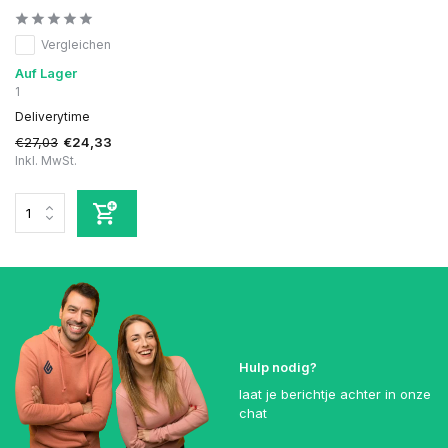
Vergleichen
Auf Lager
1
Deliverytime
€27,03
€24,33
Inkl. MwSt.
Hulp nodig?
laat je berichtje achter in onze
chat