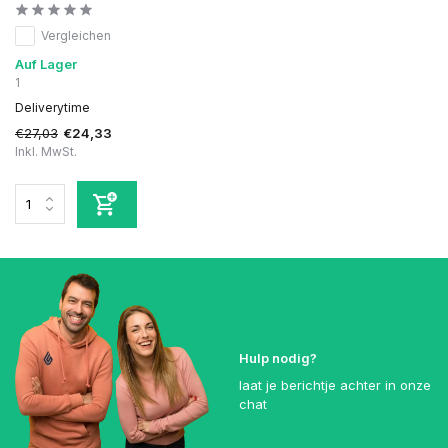
Vergleichen
Auf Lager
1
Deliverytime
€27,03
€24,33
Inkl. MwSt.
Hulp nodig?
laat je berichtje achter in onze
chat