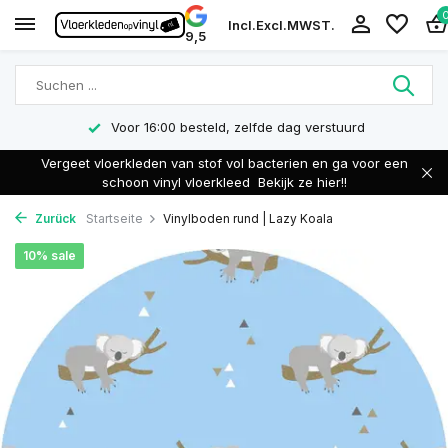
Incl.
Excl.
MWST.
9,5
Voor 16:00 besteld, zelfde dag verstuurd
Vergeet vloerkleden van stof vol bacterien en ga voor een
schoon vinyl vloerkleed
Bekijk ze hier!!
Zurück
Startseite
Vinylboden rund | Lazy Koala
10% sale