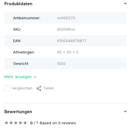
Produktdaten
Artikelnummer:
vv000570
SKU
000586vv
EAN
6150544876877
Afmetingen
95 x 95 x 0
Gewicht
1000
Mehr anzeigen
Vergleichen
Teilen
Bewertungen
0
/
Based on 0 reviews
5