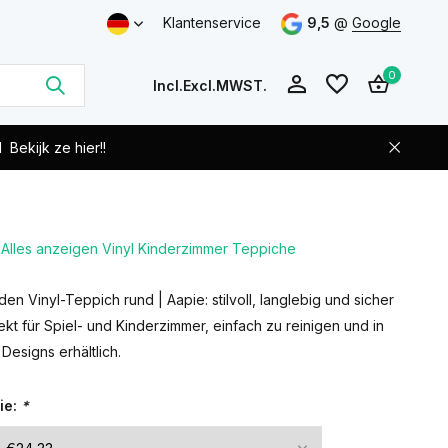
Klantenservice
9,5
@
Google
0
Incl.
Excl.
MWST.
d
Bekijk ze hier!!
Alles anzeigen Vinyl Kinderzimmer Teppiche
Benutzerkonto
Benutzerkonto
anlegen
anlegen
en Vinyl-Teppich rund | Aapie: stilvoll, langlebig und sicher
fekt für Spiel- und Kinderzimmer, einfach zu reinigen und in
esigns erhältlich.
ie:
*