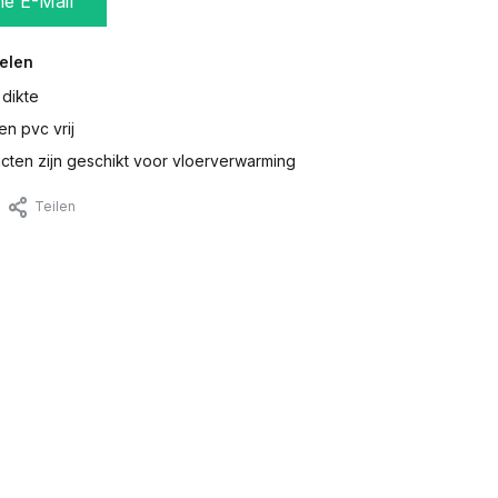
ne E-Mail
elen
 dikte
en pvc vrij
ten zijn geschikt voor vloerverwarming
Teilen