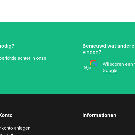
nodig?
Benieuwd wat andere
vinden?
 berichtje achter in onze
Wij scoren een
9,5
Google
Konto
Informationen
nkonto anlegen