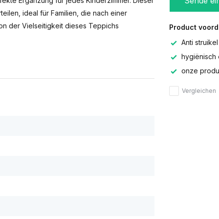
Sende ei
fekte Ergänzung für jedes Kinderzimmer. Dieser
ilen, ideal für Familien, die nach einer
on der Vielseitigkeit dieses Teppichs
Product voord
Anti struikel
hygiënisch 
onze produc
Vergleichen