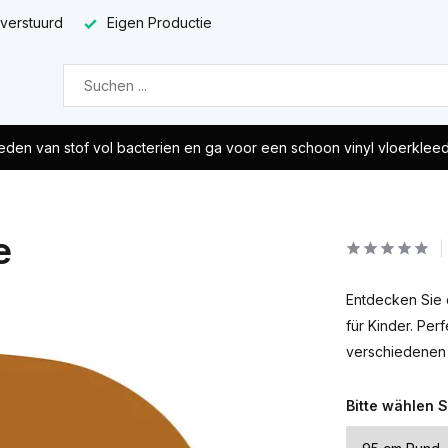
 verstuurd
Eigen Productie
eden van stof vol bacterien en ga voor een schoon vinyl vloerklee
e
Entdecken Sie d
für Kinder. Per
verschiedenen D
Bitte wählen S