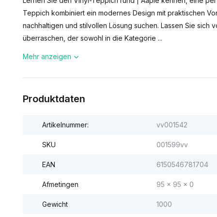
Lernen Sie den Vinyl-Teppich rund | Aapie kennen, eine per
Teppich kombiniert ein modernes Design mit praktischen Vorte
nachhaltigen und stilvollen Lösung suchen. Lassen Sie sich v
überraschen, der sowohl in die Kategorie ...
Mehr anzeigen
Produktdaten
Artikelnummer:
vv001542
SKU
001599vv
EAN
6150546781704
Afmetingen
95 x 95 x 0
Gewicht
1000