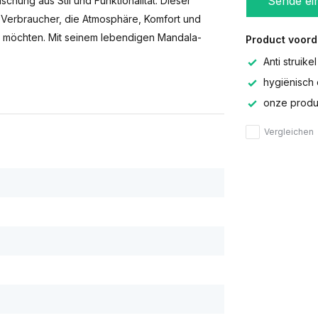
Sende ei
chung aus Stil und Funktionalität. Dieser
 Verbraucher, die Atmosphäre, Komfort und
en möchten. Mit seinem lebendigen Mandala-
Product voord
Anti struikel
hygiënisch 
onze produc
Vergleichen