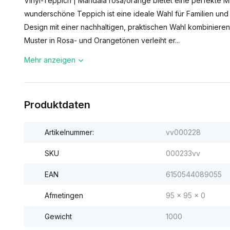
Vinyl-Teppich | Mandala rosa/orange bietet eine perfekte Mis
wunderschöne Teppich ist eine ideale Wahl für Familien und
Design mit einer nachhaltigen, praktischen Wahl kombinier
Muster in Rosa- und Orangetönen verleiht er...
Mehr anzeigen
Produktdaten
Artikelnummer:
vv000228
SKU
000233vv
EAN
6150544089055
Afmetingen
95 x 95 x 0
Gewicht
1000