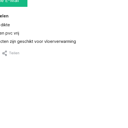
ne E-Mail
elen
 dikte
en pvc vrij
ten zijn geschikt voor vloerverwarming
Teilen