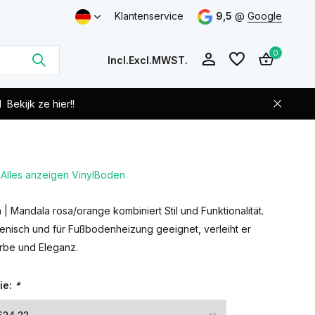
Klantenservice
9,5
@
Google
0
Incl.
Excl.
MWST.
d
Bekijk ze hier!!
Alles anzeigen VinylBoden
Benutzerkonto
Benutzerkonto
anlegen
anlegen
| Mandala rosa/orange kombiniert Stil und Funktionalität.
ienisch und für Fußbodenheizung geeignet, verleiht er
rbe und Eleganz.
ie:
*