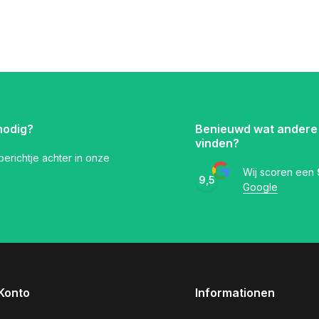
nodig?
Benieuwd wat andere
vinden?
 berichtje achter in onze
Wij scoren een
9,5
Google
Konto
Informationen