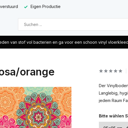
 verstuurd
Eigen Productie
eden van stof vol bacterien en ga voor een schoon vinyl vloerklee
rosa/orange
Der Vinylboden 
Langlebig, hyg
jedem Raum Fa
Bitte wählen S