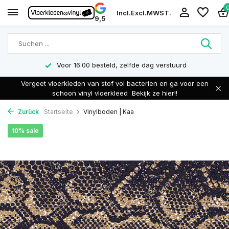
Incl.
Excl.
MWST.
9,5
Voor 16:00 besteld, zelfde dag verstuurd
Vergeet vloerkleden van stof vol bacterien en ga voor een
schoon vinyl vloerkleed
Bekijk ze hier!!
Zurück
Startseite
Vinylboden | Kaa
10% sale