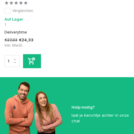
Vergleichen
Auf Lager
1
Deliverytime
€27,03
€24,33
Inkl. MwSt.
Hulp nodig?
laat je berichtje achter in onze
chat