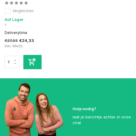
Vergleichen
Auf Lager
1
Deliverytime
€27,03
€24,33
Inkl. MwSt.
Hulp nodig?
laat je berichtje achter in onze
chat