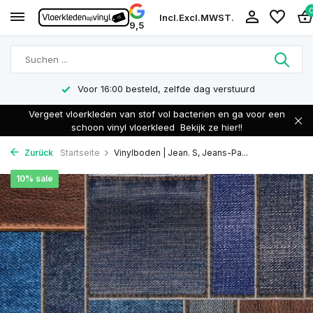
Incl.
Excl.
MWST.
9,5
Voor 16:00 besteld, zelfde dag verstuurd
Vergeet vloerkleden van stof vol bacterien en ga voor een
schoon vinyl vloerkleed
Bekijk ze hier!!
Zurück
Startseite
Vinylboden | Jean. S, Jeans-Pa...
10% sale