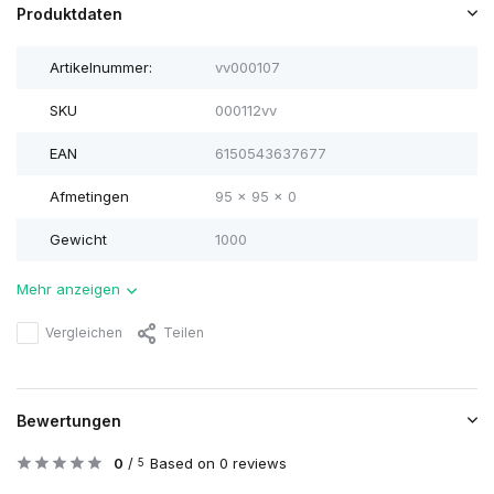
Produktdaten
Artikelnummer:
vv000107
SKU
000112vv
EAN
6150543637677
Afmetingen
95 x 95 x 0
Gewicht
1000
Mehr anzeigen
Vergleichen
Teilen
Bewertungen
0
/
Based on 0 reviews
5