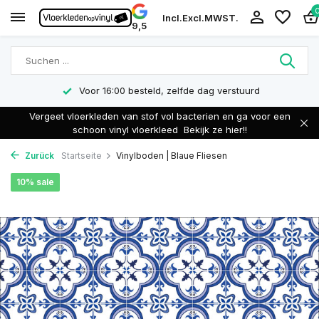
Incl.
Excl.
MWST.
9,5
Voor 16:00 besteld, zelfde dag verstuurd
Vergeet vloerkleden van stof vol bacterien en ga voor een
schoon vinyl vloerkleed
Bekijk ze hier!!
Zurück
Startseite
Vinylboden | Blaue Fliesen
10% sale