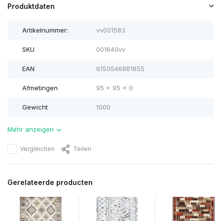
Produktdaten
Artikelnummer:
vv001583
SKU
001640vv
EAN
6150546881855
Afmetingen
95 x 95 x 0
Gewicht
1000
Mehr anzeigen
Vergleichen
Teilen
Gerelateerde producten