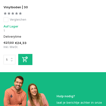
Vinylboden | 30
Vergleichen
Auf Lager
1
Deliverytime
€27,03
€24,33
Inkl. MwSt.
Hulp nodig?
laat je berichtje achter in onze