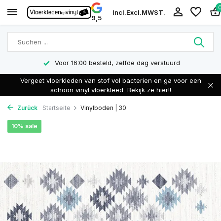
Incl.
Excl.
MWST.
9,5
Voor 16:00 besteld, zelfde dag verstuurd
Vergeet vloerkleden van stof vol bacterien en ga voor een
schoon vinyl vloerkleed
Bekijk ze hier!!
Zurück
Startseite
Vinylboden | 30
10% sale