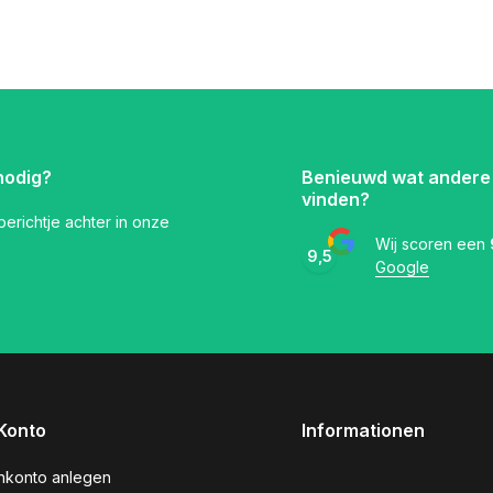
nodig?
Benieuwd wat andere
vinden?
 berichtje achter in onze
Wij scoren een
9,5
Google
Konto
Informationen
nkonto anlegen