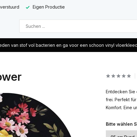
 verstuurd
Eigen Productie
eden van stof vol bacterien en ga voor een schoon vinyl vloerklee
lower
Entdecken Sie d
frei. Perfekt fü
Komfort. Eine u
Bitte wählen S