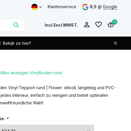
Klantenservice
9,5
@
Google
0
Incl.
Excl.
MWST.
d
Bekijk ze hier!!
Alles anzeigen VinylBoden rund
Benutzerkonto
Benutzerkonto
anlegen
anlegen
en Vinyl-Teppich rund | Flower: stilvoll, langlebig und PVC-
r jedes Interieur, einfach zu reinigen und bietet optimalen
mweltfreundliche Wahl!
ie:
*