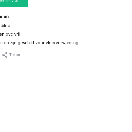
ne E-Mail
elen
 dikte
en pvc vrij
ten zijn geschikt voor vloerverwarming
Teilen