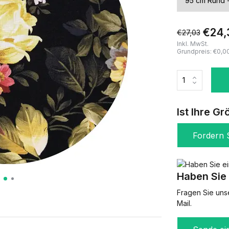
€24,
€27,03
Inkl. MwSt.
Grundpreis:
€0,0
Ist Ihre Gr
Fordern S
Haben Sie 
Fragen Sie uns
Mail.