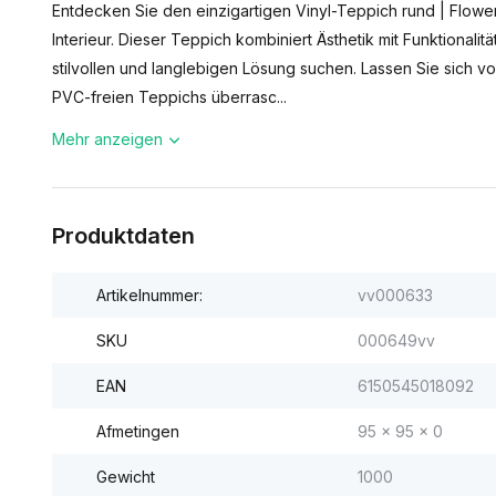
Entdecken Sie den einzigartigen Vinyl-Teppich rund | Flowe
Interieur. Dieser Teppich kombiniert Ästhetik mit Funktionalität
stilvollen und langlebigen Lösung suchen. Lassen Sie sich v
PVC-freien Teppichs überrasc...
Mehr anzeigen
Produktdaten
Artikelnummer:
vv000633
SKU
000649vv
EAN
6150545018092
Afmetingen
95 x 95 x 0
Gewicht
1000