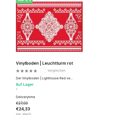
sale 10%
Vinylboden | Leuchtturm rot
Vergleichen
Der Vinylboden | Lighthouse Red ve...
Auf Lager
1
Deliverytime
€27,03
€24,33
Inkl. MwSt.