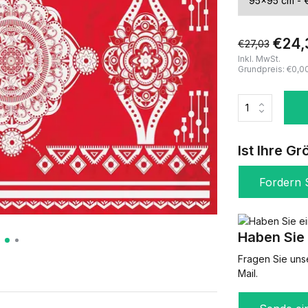
€24,
€27,03
Inkl. MwSt.
Grundpreis:
€0,0
Ist Ihre Gr
Fordern S
Haben Sie 
Fragen Sie uns
Mail.