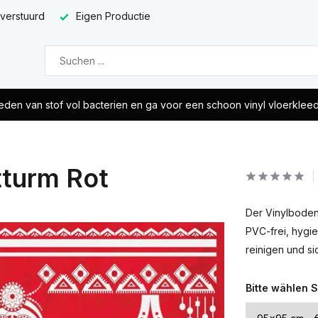
 verstuurd
Eigen Productie
eden van stof vol bacterien en ga voor een schoon vinyl vloerklee
tturm Rot
Der Vinylboden 
PVC-frei, hygie
reinigen und si
Bitte wählen S