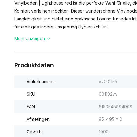
Vinylboden | Lighthouse red ist die perfekte Wahl für alle, 
Komfort verleihen möchten. Dieser wunderschöne Vinylbode
Langlebigkeit und bietet eine praktische Lösung für jedes In
für eine gesündere Umgebung Hygienisch un...
Mehr anzeigen
Produktdaten
Artikelnummer:
vv001155
SKU
001192vv
EAN
6150545984908
Afmetingen
95 x 95 x 0
Gewicht
1000