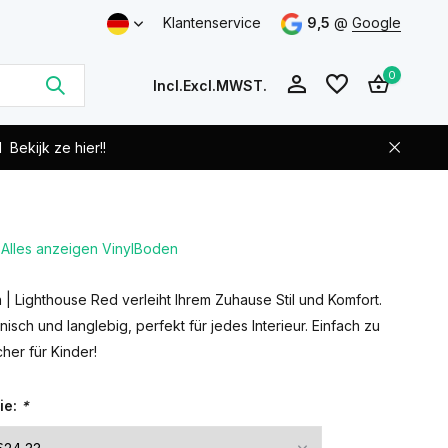
Klantenservice
9,5
@
Google
0
Incl.
Excl.
MWST.
d
Bekijk ze hier!!
Alles anzeigen VinylBoden
Benutzerkonto
Benutzerkonto
anlegen
anlegen
| Lighthouse Red verleiht Ihrem Zuhause Stil und Komfort.
nisch und langlebig, perfekt für jedes Interieur. Einfach zu
cher für Kinder!
ie:
*