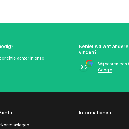
nodig?
Benieuwd wat andere
vinden?
 berichtje achter in onze
Wij scoren een
9,5
Google
Konto
Informationen
nkonto anlegen