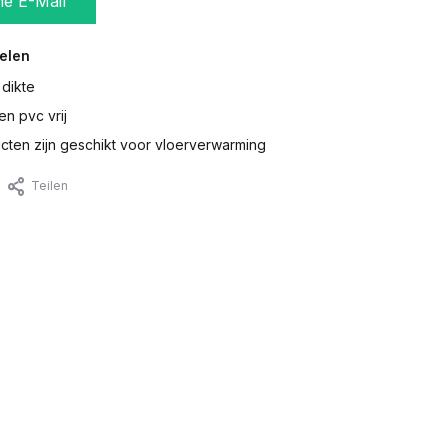
ne E-Mail
elen
 dikte
en pvc vrij
ten zijn geschikt voor vloerverwarming
Teilen