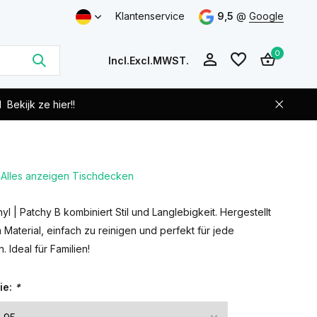
Klantenservice
9,5
@
Google
0
Incl.
Excl.
MWST.
d
Bekijk ze hier!!
Alles anzeigen Tischdecken
Benutzerkonto
Benutzerkonto
anlegen
anlegen
yl | Patchy B kombiniert Stil und Langlebigkeit. Hergestellt
Material, einfach zu reinigen und perfekt für jede
 Ideal für Familien!
ie:
*