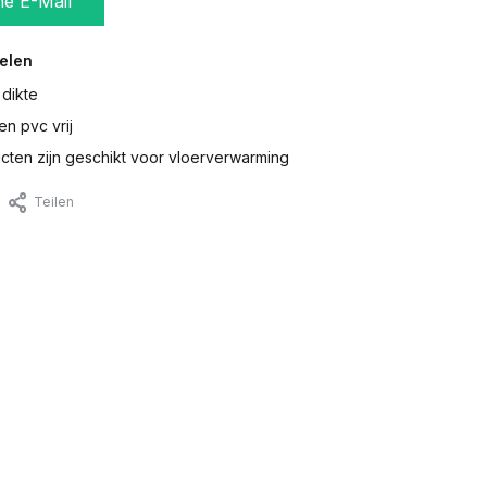
ne E-Mail
elen
 dikte
en pvc vrij
ten zijn geschikt voor vloerverwarming
Teilen