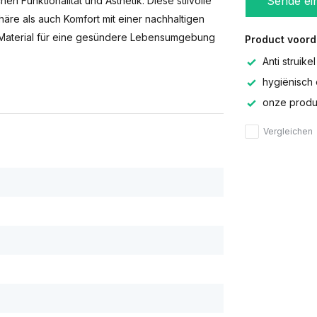
Sende ei
en Funktionalität und Ästhetik. Diese stilvolle
häre als auch Komfort mit einer nachhaltigen
 Material für eine gesündere Lebensumgebung
Product voord
Anti struikel
hygiënisch 
onze produc
Vergleichen