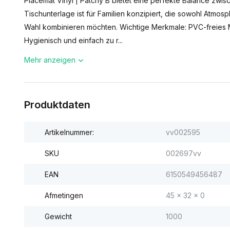
Placemat Vinyl | Patchy B bietet eine perfekte Balance zwisch
Tischunterlage ist für Familien konzipiert, die sowohl Atmosp
Wahl kombinieren möchten. Wichtige Merkmale: PVC-freies
Hygienisch und einfach zu r...
Mehr anzeigen
Produktdaten
Artikelnummer:
vv002595
SKU
002697vv
EAN
6150549456487
Afmetingen
45 x 32 x 0
Gewicht
1000