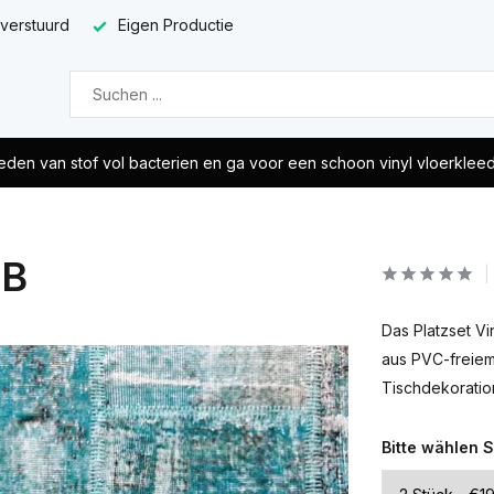
 verstuurd
Eigen Productie
eden van stof vol bacterien en ga voor een schoon vinyl vloerklee
 B
Das Platzset Vin
aus PVC-freiem 
Tischdekoration.
Bitte wählen S