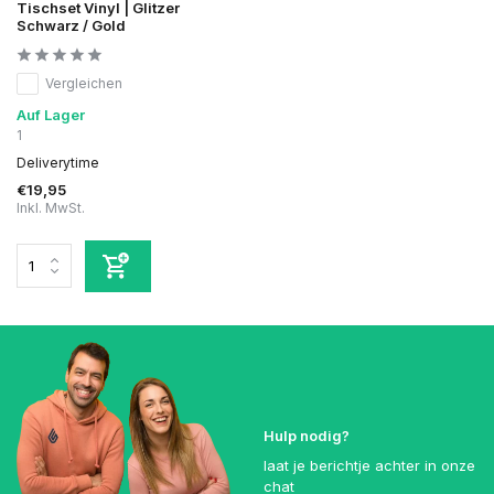
Tischset Vinyl | Glitzer
Schwarz / Gold
Vergleichen
Auf Lager
1
Deliverytime
€19,95
Inkl. MwSt.
Hulp nodig?
laat je berichtje achter in onze
chat