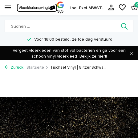
Incl.
Excl.
MWST.
9,5
Voor 16:00 besteld, zelfde dag verstuurd
Vergeet vloerkleden van stof vol bacterien en ga voor een
schoon vinyl vloerkleed
Bekijk ze hier!!
Zurück
Startseite
Tischset Vinyl | Glitzer Schwa...