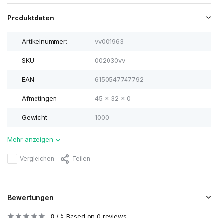
Produktdaten
Artikelnummer:
vv001963
SKU
002030vv
EAN
6150547747792
Afmetingen
45 x 32 x 0
Gewicht
1000
Mehr anzeigen
Vergleichen
Teilen
Bewertungen
0
/
Based on 0 reviews
5