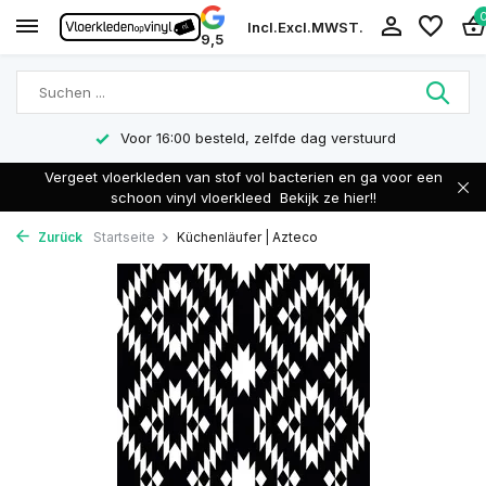
Incl.
Excl.
MWST.
9,5
Voor 16:00 besteld, zelfde dag verstuurd
Vergeet vloerkleden van stof vol bacterien en ga voor een
schoon vinyl vloerkleed
Bekijk ze hier!!
Zurück
Startseite
Küchenläufer | Azteco