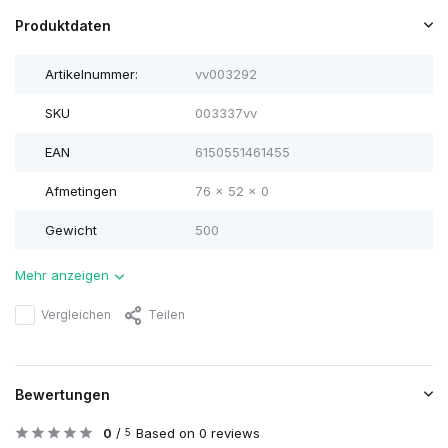
Produktdaten
Artikelnummer:
vv003292
SKU
003337vv
EAN
6150551461455
Afmetingen
76 x 52 x 0
Gewicht
500
Mehr anzeigen
Vergleichen
Teilen
Bewertungen
0
/
Based on 0 reviews
5