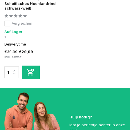
Schottisches Hochlandrind
schwarz-weiß
Vergleichen
Auf Lager
1
Deliverytime
€39,99
€29,99
Inkl. MwSt.
Hulp nodig?
laat je berichtje achter in onze