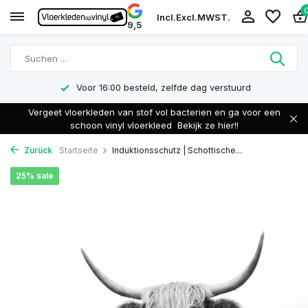
Incl.
Excl.
MWST.
9,5
Voor 16:00 besteld, zelfde dag verstuurd
Vergeet vloerkleden van stof vol bacterien en ga voor een
schoon vinyl vloerkleed
Bekijk ze hier!!
Zurück
Startseite
Induktionsschutz | Schottische...
25% sale