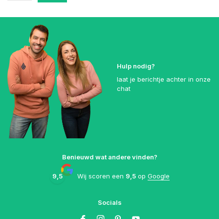
Hulp nodig?
laat je berichtje achter in onze
chat
Benieuwd wat andere vinden?
9,5
Wij scoren een
9,5
op
Google
Socials