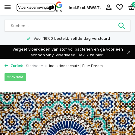
Incl.
Excl.
MWST.
9,5
Voor 16:00 besteld, zelfde dag verstuurd
Vergeet vloerkleden van stof vol bacterien en ga voor een
schoon vinyl vloerkleed
Bekijk ze hier!!
Zurück
Startseite
Induktionsschutz | Blue Dream
25% sale