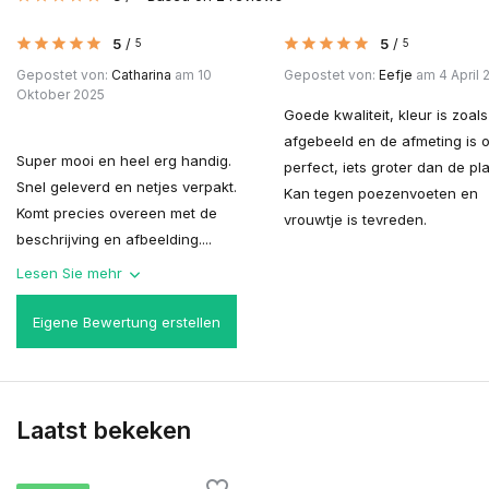
5
/
5
/
5
5
Gepostet von:
Catharina
am 10
Gepostet von:
Eefje
am 4 April 
Oktober 2025
Goede kwaliteit, kleur is zoals
afgebeeld en de afmeting is 
Super mooi en heel erg handig.
perfect, iets groter dan de pla
Snel geleverd en netjes verpakt.
Kan tegen poezenvoeten en
Komt precies overeen met de
vrouwtje is tevreden.
beschrijving en afbeelding....
Lesen Sie mehr
Eigene Bewertung erstellen
Laatst bekeken