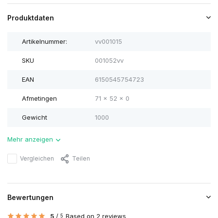
Produktdaten
Artikelnummer:
vv001015
SKU
001052vv
EAN
6150545754723
Afmetingen
71 x 52 x 0
Gewicht
1000
Mehr anzeigen
Vergleichen
Teilen
Bewertungen
5
/
Based on 2 reviews
5