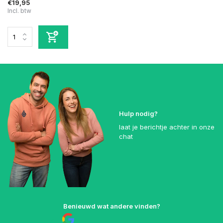
€19,95
Incl. btw
Hulp nodig?
laat je berichtje achter in onze
chat
Benieuwd wat andere vinden?