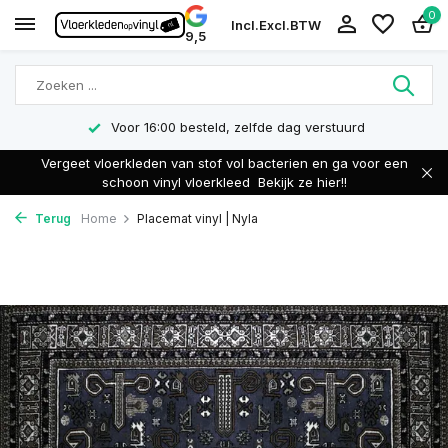
0
Incl.
Excl.
BTW
9,5
Voor 16:00 besteld, zelfde dag verstuurd
Vergeet vloerkleden van stof vol bacterien en ga voor een
schoon vinyl vloerkleed
Bekijk ze hier!!
Terug
Home
Placemat vinyl | Nyla