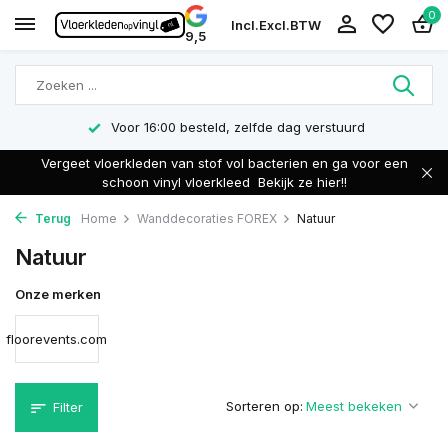
0
Incl.
Excl.
BTW
9,5
Voor 16:00 besteld, zelfde dag verstuurd
Vergeet vloerkleden van stof vol bacterien en ga voor een
schoon vinyl vloerkleed
Bekijk ze hier!!
Terug
Home
Wanddecoraties FOREX
Natuur
Natuur
Onze merken
floorevents.com
Sorteren op:
Filter