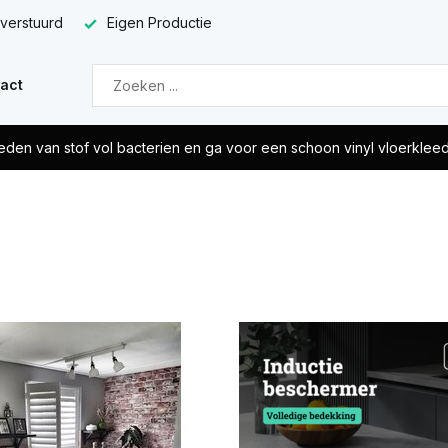
 verstuurd
Eigen Productie
act
eden van stof vol bacterien en ga voor een schoon vinyl vloerklee