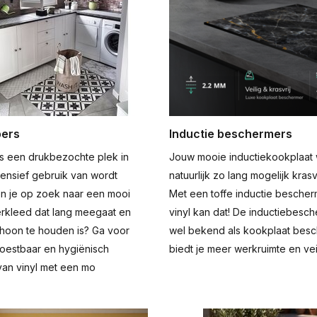
pers
Inductie beschermers
s een drukbezochte plek in
Jouw mooie inductiekookplaat w
tensief gebruik van wordt
natuurlijk zo lang mogelijk kras
n je op zoek naar een mooi
Met een toffe inductie besche
rkleed dat lang meegaat en
vinyl kan dat! De inductiebesc
choon te houden is? Ga voor
wel bekend als kookplaat besc
estbaar en hygiënisch
biedt je meer werkruimte en vei
van vinyl met een mo