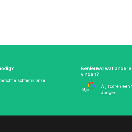
nodig?
Benieuwd wat andere
vinden?
 berichtje achter in onze
Wij scoren een
9,5
Google