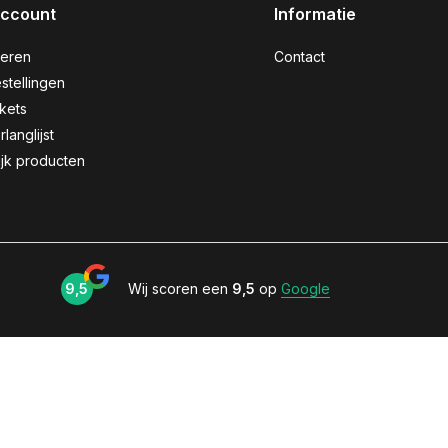
account
Informatie
reren
Contact
stellingen
ckets
rlanglijst
ijk producten
9,5
Wij scoren een
9,5
op
Google