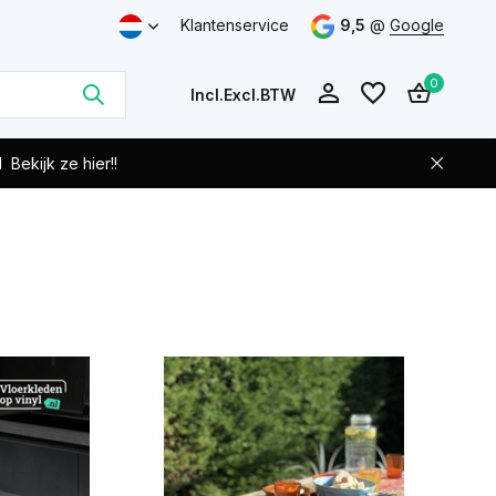
Klantenservice
9,5
@
Google
0
Incl.
Excl.
BTW
d
Bekijk ze hier!!
Account
Account
aanmaken
aanmaken