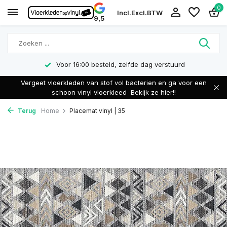
0
Incl.
Excl.
BTW
9,5
Voor 16:00 besteld, zelfde dag verstuurd
Vergeet vloerkleden van stof vol bacterien en ga voor een
schoon vinyl vloerkleed
Bekijk ze hier!!
Terug
Home
Placemat vinyl | 35