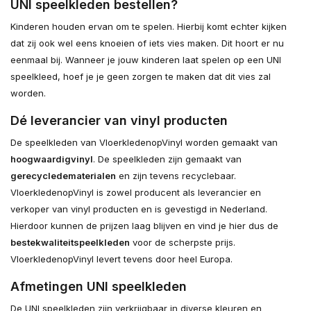
UNI speelkleden bestellen?
Kinderen houden ervan om te spelen. Hierbij komt echter kijken
dat zij ook wel eens knoeien of iets vies maken. Dit hoort er nu
eenmaal bij. Wanneer je jouw kinderen laat spelen op een UNI
speelkleed, hoef je je geen zorgen te maken dat dit vies zal
worden.
Dé leverancier van vinyl producten
De speelkleden van VloerkledenopVinyl worden gemaakt van
hoogwaardig
vinyl
. De speelkleden zijn gemaakt van
gerecyclede
materialen
en zijn tevens recyclebaar.
VloerkledenopVinyl is zowel producent als leverancier en
verkoper van vinyl producten en is gevestigd in Nederland.
Hierdoor kunnen de prijzen laag blijven en vind je hier dus de
beste
kwaliteit
speelkleden
voor de scherpste prijs.
VloerkledenopVinyl levert tevens door heel Europa.
Afmetingen UNI speelkleden
De UNI speelkleden zijn verkrijgbaar in diverse kleuren en