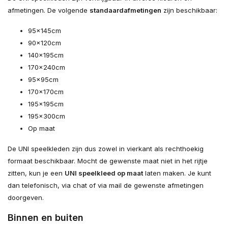
afmetingen. De volgende
standaardafmetingen
zijn beschikbaar:
95x145cm
90x120cm
140x195cm
170x240cm
95x95cm
170x170cm
195x195cm
195x300cm
Op maat
De UNI speelkleden zijn dus zowel in vierkant als rechthoekig
formaat beschikbaar. Mocht de gewenste maat niet in het rijtje
zitten, kun je een
UNI speelkleed op maat
laten maken. Je kunt
dan telefonisch, via chat of via mail de gewenste afmetingen
doorgeven.
Binnen en buiten