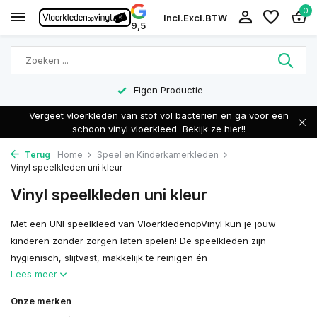
0
Incl.
Excl.
BTW
9,5
Eigen Productie
Vergeet vloerkleden van stof vol bacterien en ga voor een
schoon vinyl vloerkleed
Bekijk ze hier!!
Terug
Home
Speel en Kinderkamerkleden
Vinyl speelkleden uni kleur
Vinyl speelkleden uni kleur
Met een UNI speelkleed van VloerkledenopVinyl kun je jouw
kinderen zonder zorgen laten spelen! De speelkleden zijn
hygiënisch, slijtvast, makkelijk te reinigen én
Lees meer
Onze merken