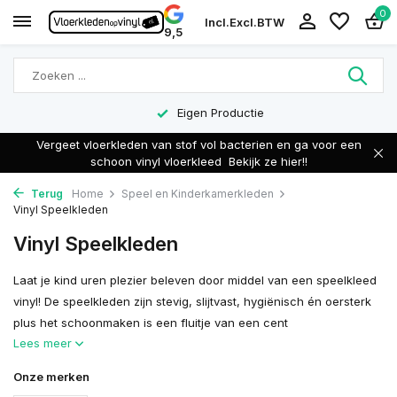
0
Incl.
Excl.
BTW
9,5
Eigen Productie
Vergeet vloerkleden van stof vol bacterien en ga voor een
schoon vinyl vloerkleed
Bekijk ze hier!!
Terug
Home
Speel en Kinderkamerkleden
Vinyl Speelkleden
Vinyl Speelkleden
Laat je kind uren plezier beleven door middel van een speelkleed
vinyl! De speelkleden zijn stevig, slijtvast, hygiënisch én oersterk
plus het schoonmaken is een fluitje van een cent
Lees meer
Onze merken