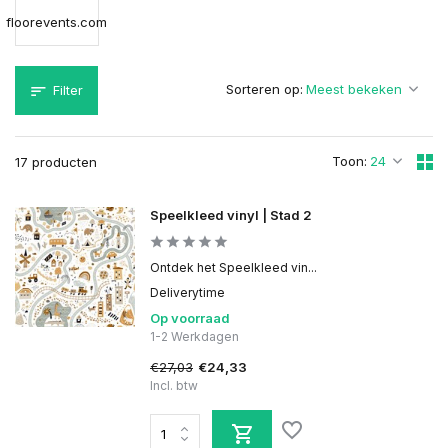
floorevents.com
Sorteren op:
Filter
Toon:
17 producten
Speelkleed vinyl | Stad 2
Ontdek het Speelkleed vin...
Deliverytime
Op voorraad
1-2 Werkdagen
€27,03
€24,33
Incl. btw