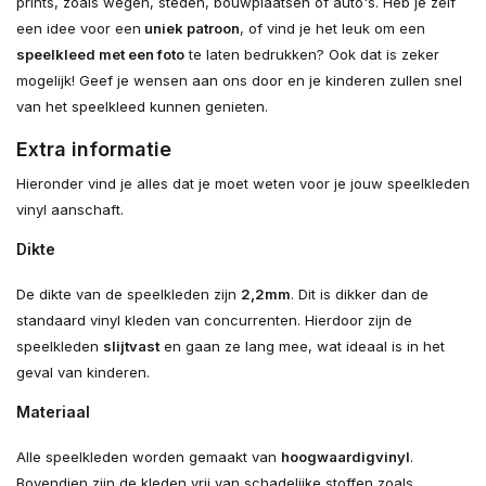
prints, zoals wegen, steden, bouwplaatsen of auto's. Heb je zelf
een idee voor een
uniek patroon
, of vind je het leuk om een
speelkleed met een foto
te laten bedrukken? Ook dat is zeker
mogelijk! Geef je wensen aan ons door en je kinderen zullen snel
van het speelkleed kunnen genieten.
Extra informatie
Hieronder vind je alles dat je moet weten voor je jouw speelkleden
vinyl aanschaft.
Dikte
De dikte van de speelkleden zijn
2,2mm
. Dit is dikker dan de
standaard vinyl kleden van concurrenten. Hierdoor zijn de
speelkleden
slijtvast
en gaan ze lang mee, wat ideaal is in het
geval van kinderen.
Materiaal
Alle speelkleden worden gemaakt van
hoogwaardig
vinyl
.
Bovendien zijn de kleden vrij van schadelijke stoffen zoals