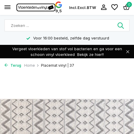
0
Incl.
Excl.
BTW
9,5
Voor 16:00 besteld, zelfde dag verstuurd
Vergeet vloerkleden van stof vol bacterien en ga voor een
schoon vinyl vloerkleed
Bekijk ze hier!!
Terug
Home
Placemat vinyl | 37