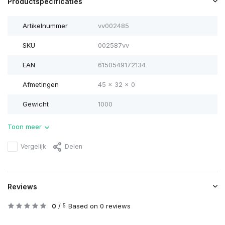
Productspecificaties
Artikelnummer
vv002485
SKU
002587vv
EAN
6150549172134
Afmetingen
45 x 32 x 0
Gewicht
1000
Toon meer
Vergelijk
Delen
Reviews
0
/
Based on 0 reviews
5