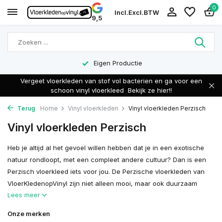
0
Incl.
Excl.
BTW
9,5
Eigen Productie
Vergeet vloerkleden van stof vol bacterien en ga voor een
schoon vinyl vloerkleed
Bekijk ze hier!!
Terug
Home
Vinyl vloerkleden
Vinyl vloerkleden Perzisch
Vinyl vloerkleden Perzisch
Heb je altijd al het gevoel willen hebben dat je in een exotische
natuur rondloopt, met een compleet andere cultuur? Dan is een
Perzisch vloerkleed iets voor jou. De Perzische vloerkleden van
VloerKledenopVinyl zijn niet alleen mooi, maar ook duurzaam
Lees meer
Onze merken