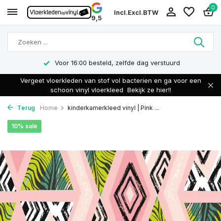
0
Incl.
Excl.
BTW
9,5
Voor 16:00 besteld, zelfde dag verstuurd
Vergeet vloerkleden van stof vol bacterien en ga voor een
schoon vinyl vloerkleed
Bekijk ze hier!!
Terug
Home
kinderkamerkleed vinyl | Pink ...
10% sale