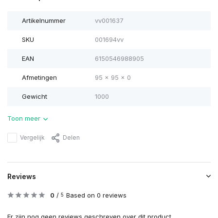
Artikelnummer
vv001637
SKU
001694vv
EAN
6150546988905
Afmetingen
95 x 95 x 0
Gewicht
1000
Toon meer
Vergelijk
Delen
Reviews
0
/
Based on 0 reviews
5
Er zijn nog geen reviews geschreven over dit product..