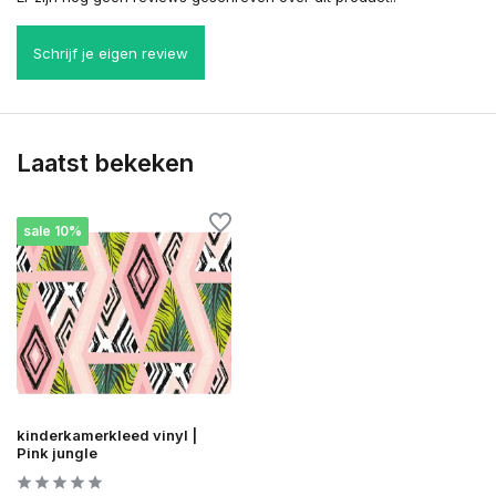
Schrijf je eigen review
Laatst bekeken
sale 10%
kinderkamerkleed vinyl |
Pink jungle