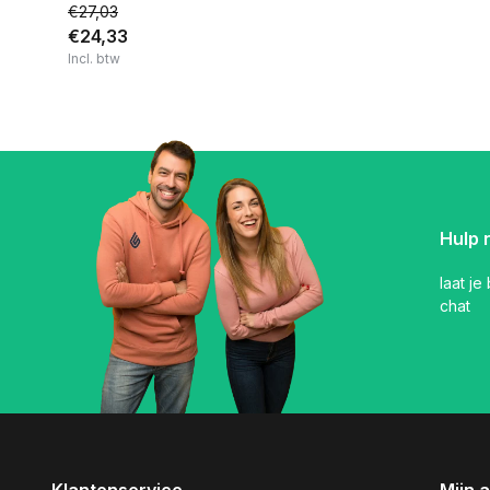
€27,03
€24,33
Incl. btw
Hulp 
laat je
chat