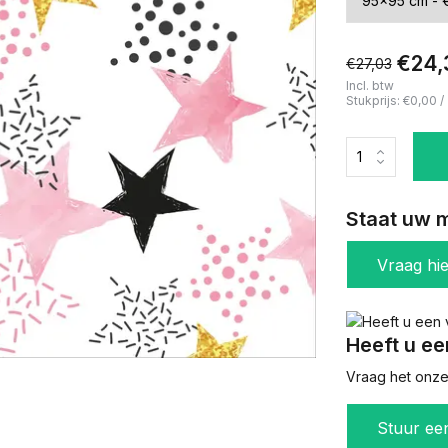
€24,
€27,03
Incl. btw
Stukprijs:
€0,00
/
Staat uw m
Vraag hi
Heeft u ee
Vraag het onze 
Stuur ee