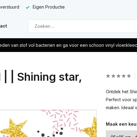
 verstuurd
Eigen Productie
act
eden van stof vol bacterien en ga voor een schoon vinyl vloerklee
 | Shining star,
Ontdek het Shin
Perfect voor s
maken. Ideaal 
Maak een keu