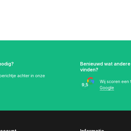
nodig?
Benieuwd wat andere
vinden?
 berichtje achter in onze
Wij scoren een
9,5
Google