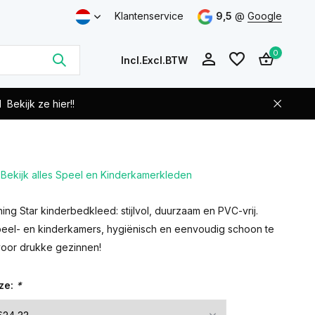
Klantenservice
9,5
@
Google
0
Incl.
Excl.
BTW
d
Bekijk ze hier!!
Bekijk alles Speel en Kinderkamerkleden
Account
Account
aanmaken
aanmaken
ing Star kinderbedkleed: stijlvol, duurzaam en PVC-vrij.
peel- en kinderkamers, hygiënisch en eenvoudig schoon te
voor drukke gezinnen!
ze:
*