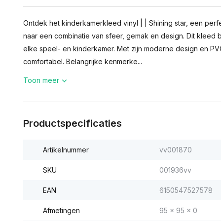
Ontdek het kinderkamerkleed vinyl | | Shining star, een per
naar een combinatie van sfeer, gemak en design. Dit kleed b
elke speel- en kinderkamer. Met zijn moderne design en PVC-
comfortabel. Belangrijke kenmerke...
Toon meer
Productspecificaties
Artikelnummer
vv001870
SKU
001936vv
EAN
6150547527578
Afmetingen
95 x 95 x 0