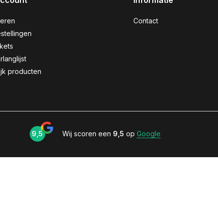
account
Informatie
reren
Contact
stellingen
ckets
rlanglijst
ijk producten
9,5
Wij scoren een
9,5
op
Google