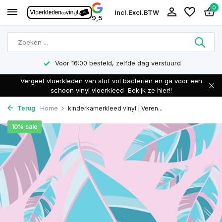
0
Incl.
Excl.
BTW
9,5
Voor 16:00 besteld, zelfde dag verstuurd
Vergeet vloerkleden van stof vol bacterien en ga voor een
schoon vinyl vloerkleed
Bekijk ze hier!!
Terug
Home
kinderkamerkleed vinyl | Veren...
10% sale