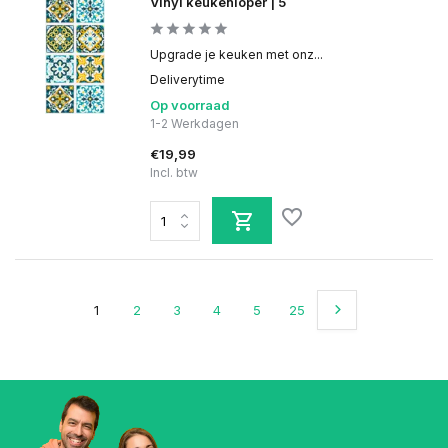
Vinyl keukenloper | 5
Upgrade je keuken met onz...
Deliverytime
Op voorraad
1-2 Werkdagen
€19,99
Incl. btw
1
2
3
4
5
25