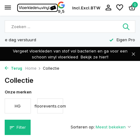
0
Incl.
Excl.
BTW
9,5
Eigen Productie
Vergeet vloerkleden van stof vol bacterien en ga voor een
schoon vinyl vloerkleed
Bekijk ze hier!!
Terug
Home
Collectie
Collectie
Onze merken
HG
floorevents.com
Sorteren op:
Filter