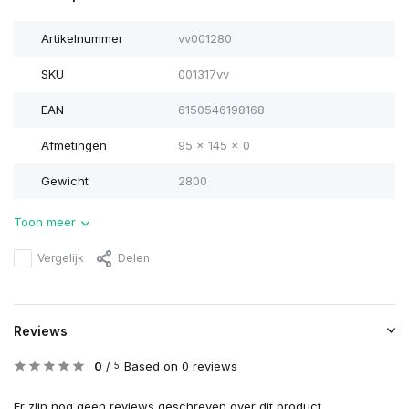
Artikelnummer
vv001280
SKU
001317vv
EAN
6150546198168
Afmetingen
95 x 145 x 0
Gewicht
2800
Toon meer
Vergelijk
Delen
Reviews
0
/
Based on 0 reviews
5
Er zijn nog geen reviews geschreven over dit product..