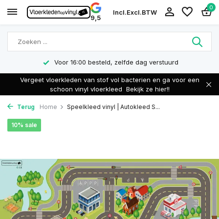
0
Incl.
Excl.
BTW
9,5
Voor 16:00 besteld, zelfde dag verstuurd
Vergeet vloerkleden van stof vol bacterien en ga voor een
schoon vinyl vloerkleed
Bekijk ze hier!!
Terug
Home
Speelkleed vinyl | Autokleed S...
10% sale