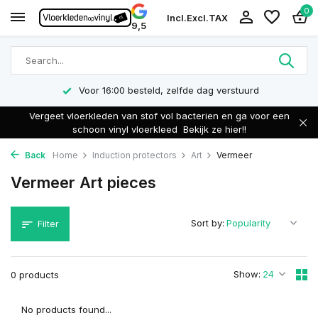
0
Incl.
Excl.
TAX
9,5
Voor 16:00 besteld, zelfde dag verstuurd
Vergeet vloerkleden van stof vol bacterien en ga voor een
schoon vinyl vloerkleed
Bekijk ze hier!!
Back
Home
Induction protectors
Art
Vermeer
Vermeer Art pieces
Sort by:
Filter
Show:
0 products
No products found...