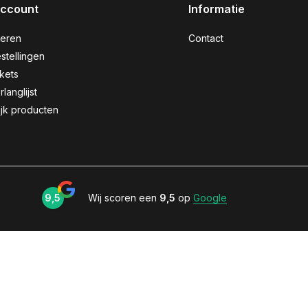
account
Informatie
reren
Contact
stellingen
ckets
rlanglijst
ijk producten
9,5
Wij scoren een
9,5
op
Google