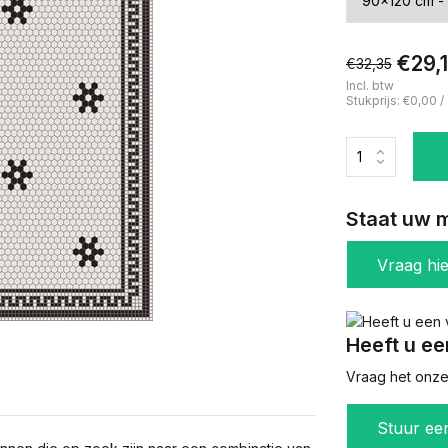
€29,
€32,35
Incl. btw
Stukprijs:
€0,00
/
Staat uw m
Vraag hi
Heeft u ee
Vraag het onze 
Stuur ee