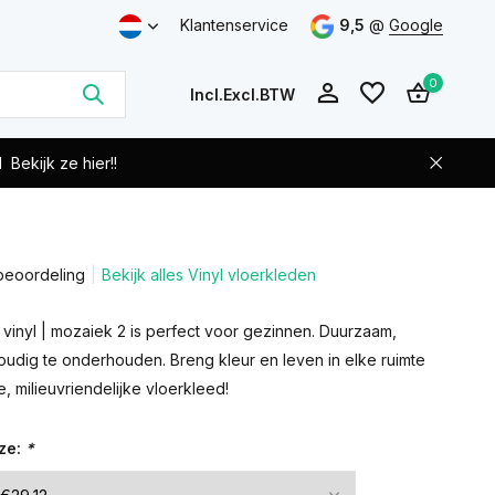
Klantenservice
9,5
@
Google
0
Incl.
Excl.
BTW
d
Bekijk ze hier!!
beoordeling
Bekijk alles Vinyl vloerkleden
Account
Account
aanmaken
aanmaken
vinyl | mozaiek 2 is perfect voor gezinnen. Duurzaam,
voudig te onderhouden. Breng kleur en leven in elke ruimte
, milieuvriendelijke vloerkleed!
ze:
*