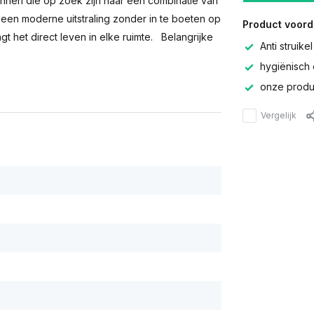
innen die op zoek zijn naar een combinatie van
t een moderne uitstraling zonder in te boeten op
Product voord
t het direct leven in elke ruimte. Belangrijke
Anti struikel
hygiënisch 
onze produc
Vergelijk