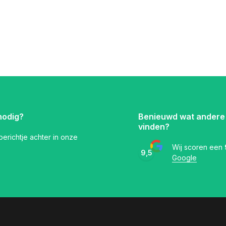
nodig?
Benieuwd wat andere
vinden?
 berichtje achter in onze
Wij scoren een
9,5
Google