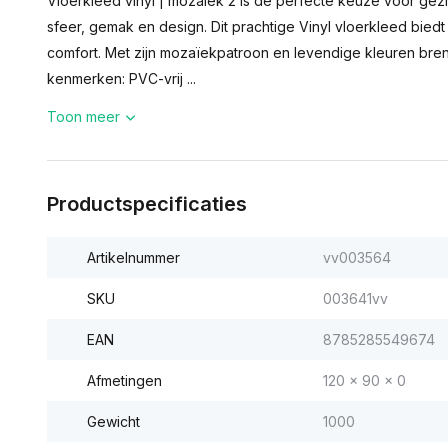
Vloerkleed vinyl | mozaiek 2 is de perfecte keuze voor gez
sfeer, gemak en design. Dit prachtige Vinyl vloerkleed bied
comfort. Met zijn mozaïekpatroon en levendige kleuren breng
kenmerken: PVC-vrij ...
Toon meer
Productspecificaties
Artikelnummer
vv003564
SKU
003641vv
EAN
8785285549674
Afmetingen
120 x 90 x 0
Gewicht
1000