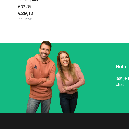
€32,35
€29,12
Incl. btw
Hulp 
laat je
chat