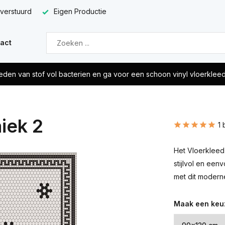
 verstuurd
Eigen Productie
act
eden van stof vol bacterien en ga voor een schoon vinyl vloerklee
iek 2
1 
Het Vloerkleed 
stijlvol en een
met dit moderne
Maak een keu