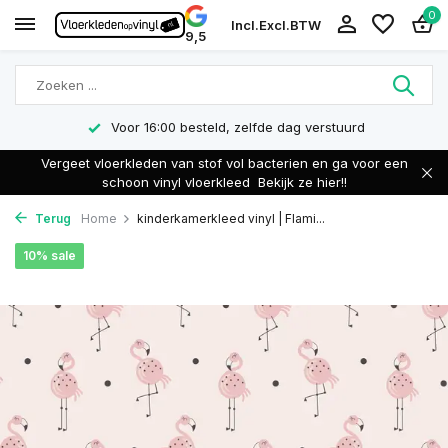
0
Incl.
Excl.
BTW
9,5
Voor 16:00 besteld, zelfde dag verstuurd
Vergeet vloerkleden van stof vol bacterien en ga voor een
schoon vinyl vloerkleed
Bekijk ze hier!!
Terug
Home
kinderkamerkleed vinyl | Flami...
10% sale