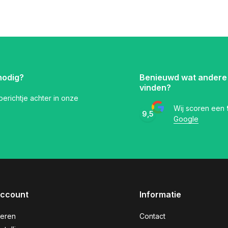
nodig?
Benieuwd wat andere
vinden?
 berichtje achter in onze
Wij scoren een
9,5
Google
account
Informatie
reren
Contact