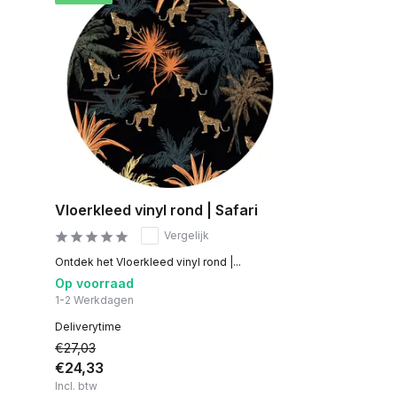
Vloerkleed vinyl rond | Safari
Vergelijk
Ontdek het Vloerkleed vinyl rond |...
Op voorraad
1-2 Werkdagen
Deliverytime
€27,03
€24,33
Incl. btw