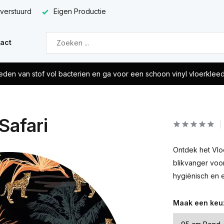
 verstuurd
Eigen Productie
act
eden van stof vol bacterien en ga voor een schoon vinyl vloerklee
Safari
Ontdek het Vloe
blikvanger voor
hygiënisch en 
Maak een keu