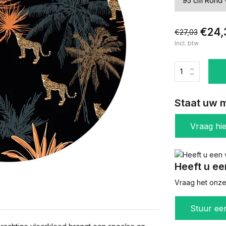
€24,
€27,03
Incl. btw
Staat uw m
Vraag hi
Heeft u ee
Vraag het onze 
Stuur ee