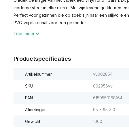
Ontdek de magie van het Vloerkleed vinyl rond | Safari. Dit
moderne sfeer in elke ruimte. Met zijn levendige kleuren en
Perfect voor gezinnen die op zoek zijn naar een stijlvolle 
PVC-vrij materiaal voor een gezonder...
Toon meer
Productspecificaties
Artikelnummer
vv002854
SKU
002956vv
EAN
6150550168164
Afmetingen
95 x 95 x 0
Gewicht
1000