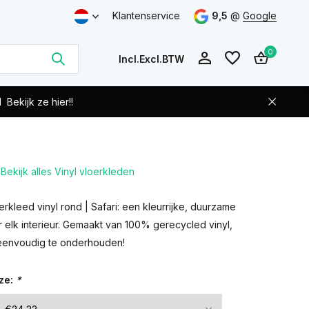
Klantenservice
9,5
@
Google
0
Incl.
Excl.
BTW
d
Bekijk ze hier!!
Bekijk alles Vinyl vloerkleden
Account
Account
aanmaken
aanmaken
rkleed vinyl rond | Safari: een kleurrijke, duurzame
 elk interieur. Gemaakt van 100% gerecycled vinyl,
eenvoudig te onderhouden!
ze:
*