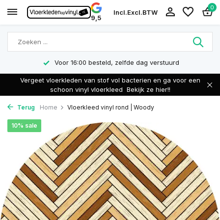
0
Incl.
Excl.
BTW
9,5
Voor 16:00 besteld, zelfde dag verstuurd
Vergeet vloerkleden van stof vol bacterien en ga voor een
schoon vinyl vloerkleed
Bekijk ze hier!!
Terug
Home
Vloerkleed vinyl rond | Woody
10% sale