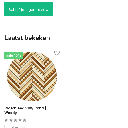
Schrijf je eigen review
Laatst bekeken
sale 10%
Vloerkleed vinyl rond |
Woody
Vergelijk